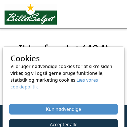
Spring til hovedindhold
Ikke fundet (404)
Cookies
Siden kan være slettet eller flyttet
Vi bruger nødvendige cookies for at sikre siden
virker, og vil også gerne bruge funktionelle,
Gå tilbage til forside
statistik og marketing cookies
Læs vores
cookiepolitik
Hvad er en 404 fejl
Kun nødvendige
Betingelser
Persondatapolitik
Accepter alle