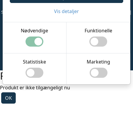
Læs om cookies
Vis detaljer
Sjælsø Alle 7G | 3450 Allerød |
info@billetsalget.dk
|
2876 2496
|
CVR: 34472548
Nødvendige
Funktionelle
Ret dine cookie valg
®
Copyright system:
Flex4B
by Flex4Business
/ Copyright
Statistiske
Marketing
indhold: Klub Billetsalget.dk
Fejl
Produkt er ikke tilgængeligt nu
OK