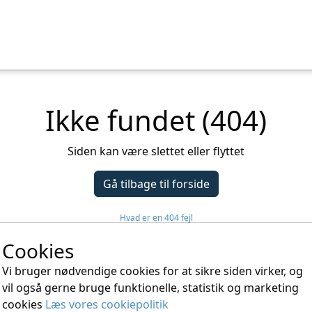
Ikke fundet (404)
Siden kan være slettet eller flyttet
Gå tilbage til forside
Hvad er en 404 fejl
Cookies
Vi bruger nødvendige cookies for at sikre siden virker, og
tingelser
Persondatapolitik
Læs om cooki
vil også gerne bruge funktionelle, statistik og marketing
 Alle 7G | 3450 Allerød |
info@billetsalget.dk
|
2876 2496
| CVR: 3
cookies
Læs vores cookiepolitik