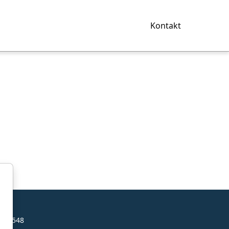
Kontakt
es
4472548