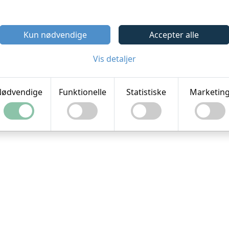
Kun nødvendige
Accepter alle
Ret dine cookie valg
®
t system:
Flex4B
by Flex4Business
/ Copyright indhold: Klub Bille
Vis detaljer
ødvendige
Funktionelle
Statistiske
Marketin