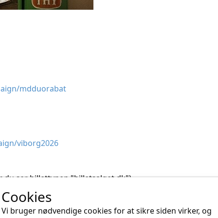
paign/mdduorabat
aign/viborg2026
 du ser billettypen "billetsalget.dk")
Cookies
lf. +45 28 76 24 96 eller info@billetsalget.dk
Vi bruger nødvendige cookies for at sikre siden virker, og