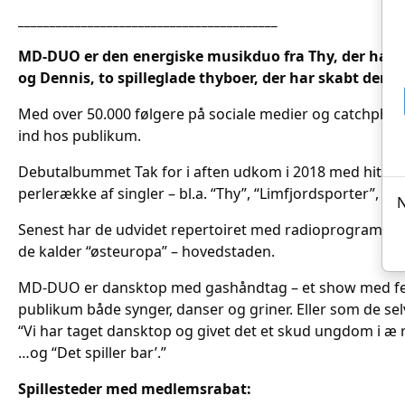
_________________________________________
MD-DUO er den energiske musikduo fra Thy, der har spil
og Dennis, to spilleglade thyboer, der har skabt de
Med over 50.000 følgere på sociale medier og catchphras
ind hos publikum.
Debutalbummet Tak for i aften udkom i 2018 med hits som
perlerække af singler – bl.a. “Thy”, “Limfjordsporter”, 
N
Senest har de udvidet repertoiret med radioprogrammet G
de kalder “østeuropa” – hovedstaden.
MD-DUO er dansktop med gashåndtag – et show med fest, 
publikum både synger, danser og griner. Eller som de selv
“Vi har taget dansktop og givet det et skud ungdom i æ r
…og “Det spiller bar’.”
Spillesteder med medlemsrabat: