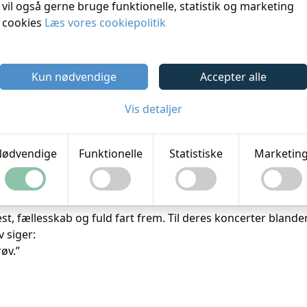
vil også gerne bruge funktionelle, statistik og marketing
cookies
Læs vores cookiepolitik
let over 700 koncerter landet over – fra halballer og hav
res helt egen niche: moderne dansktop med ungdommelig
Kun nødvendige
Accepter alle
es som “Godaw, venner”, “Vi sigges” og “Det spiller bar’” 
Vis detaljer
 “Malta” og “Gi’ mig fri nu til middag”. I 2020 fulgte albu
“Lækker Røv” og en hyldestsang til Jonas Vingegaard. Samlet
ødvendige
Funktionelle
Statistiske
Marketin
odaw Venner – fra Thy til København på DR P3, hvor de med 
fællesskab og fuld fart frem. Til deres koncerter blander 
 siger:
øv.”