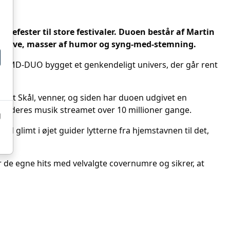
nefester til store festivaler. Duoen består af Martin
t drive, masser af humor og syng-med-stemning.
har MD-DUO bygget et genkendeligt univers, der går rent
mmet Skål, venner, og siden har duoen udgivet en
 har deres musik streamet over 10 millioner gange.
g
glimt i øjet guider lytterne fra hjemstavnen til det,
de egne hits med velvalgte covernumre og sikrer, at