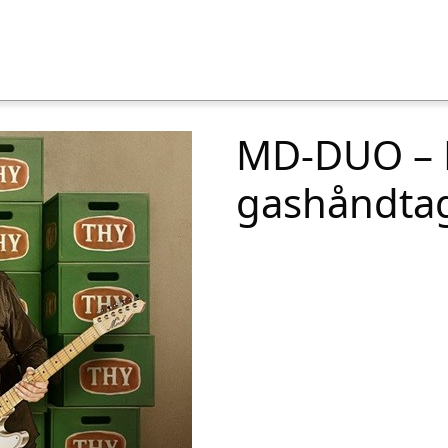
MD-DUO – 
gashåndtag