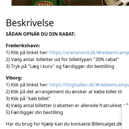
Beskrivelse
SÅDAN OPNÅR DU DIN RABAT:
Frederikshavn:
1) Klik på linket her:
https://arenanord.dk/#redeemcam
2) Vælg antal billetter ud for billettypen "20% rabat"
3) Tryk på "Læg i kurv" og færdiggør din bestilling
Viborg:
1) Klik på linket her:
https://tinghallen.dk/#redeemcamp
2) Klik på det arrangement du ønsker at købe billet til
3) Klik på "køb billet"
4) Vælg antal billetter (rabatten er allerede fratrukket når
5) Færdiggør din bestilling
Har du brug for hjælp kan du kontakte Billetsalget.dk på t