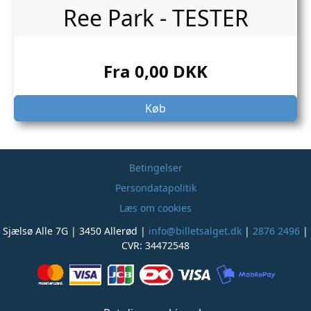
Ree Park - TESTER
Fra 0,00 DKK
Køb
Betingelser
Persondatapolitik
Læs om cookies
Sjælsø Alle 7G | 3450 Allerød |
info@billetsalget.dk
|
2876 2496
|
CVR: 34472548