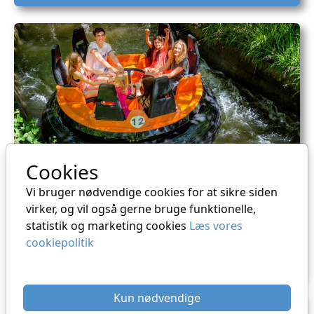
Cookies
BonBon-Land - Spar 20%
Vi bruger nødvendige cookies for at sikre siden
virker, og vil også gerne bruge funktionelle,
statistik og marketing cookies
Læs vores
Dette produkt kan ikke købes i DKK
cookiepolitik
Køb
Kun nødvendige